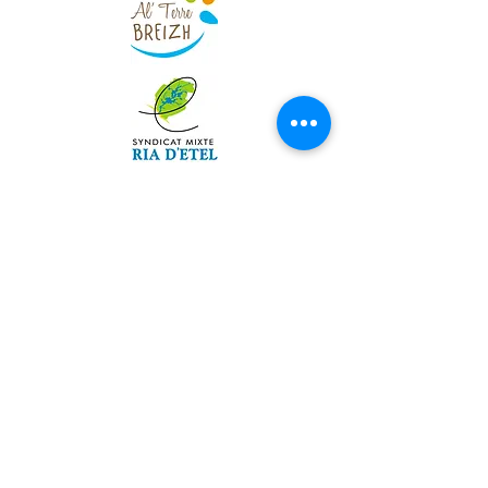
REJOIGNEZ-
NOUS
!
02.97.55.25.64
07.77.26.67.68
maxime.hourde@ri
a-etel.com