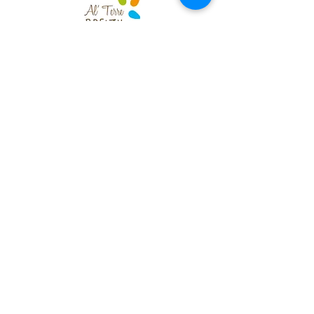
REJOIGNEZ-
NOUS
!
02.97.55.25.64
07.77.26.67.68
maxime.hourde@ri
a-etel.com