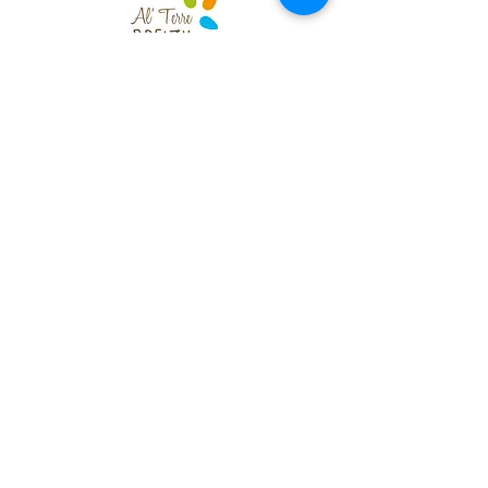
REJOIGNEZ-
NOUS
!
02.97.55.25.64
07.77.26.67.68
maxime.hourde@ri
a-etel.com